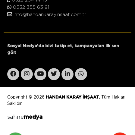
0532 355 63 91
info@handankarayinsaat.com.tr
Sosyal Medya'da bizi takip et, kampanyaları ilk sen
gör!
Copyright © 2026
HANDAN KARAY İNŞAAT.
Tüm Hakları
Saklıdır.
sahne
medya