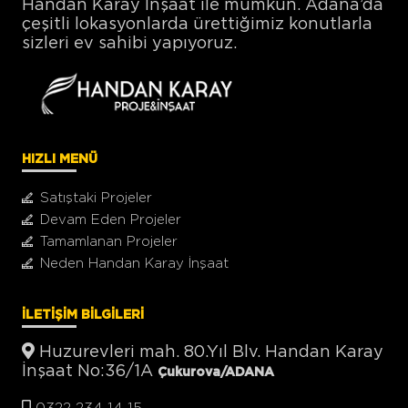
Handan Karay İnşaat ile mümkün. Adana’da
çeşitli lokasyonlarda ürettiğimiz konutlarla
sizleri ev sahibi yapıyoruz.
HIZLI MENÜ
Satıştaki Projeler
Devam Eden Projeler
Tamamlanan Projeler
Neden Handan Karay İnşaat
İLETİŞİM BİLGİLERİ
Huzurevleri mah. 80.Yıl Blv. Handan Karay
İnşaat No:36/1A
Çukurova/ADANA
0322 234 14 15